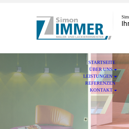
Sim
Ih
STARTSEITE
ÜBER UNS
LEISTUNGEN
REFERENZEN
KONTAKT